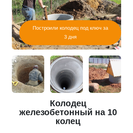
Построили колодец под ключ за
3 дня
Колодец
5
железобетонный на 10
колец