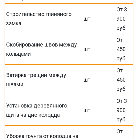
От 3
Строительство глиняного
шт
900
замка
руб.
От
Скобирование швов между
шт
450
кольцами
руб.
От
Затирка трещин между
шт
450
швами
руб.
От 3
Установка деревянного
шт
900
щита на дне колодца
руб.
От
Уборка грунта от колодца на