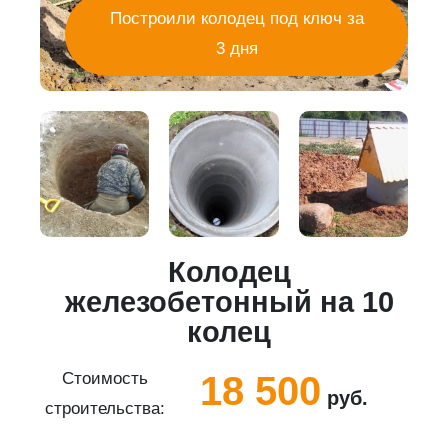
Построили колодец под ключ за
3 дня
Колодец
5
железобетонный на 10
колец
18 500
Стоимость
руб.
строительства:
с